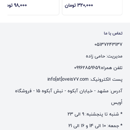
320,000 تومان
98,000 تومان
تماس با ما
05137243137
مدیریت: حامی زاده
تلفن همراه:
09962859659
پست الکترونیک: info[at]oveis77.com
آدرس: مشهد - خیابان آبکوه - نبش آبکوه 15 - فروشگاه
اُویس
* شنبه تا پنجشنبه: 9 الی 23
* جمعه: 10 الی 14 و 16 الی 21