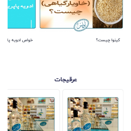
کینوا چیست؟
خواص ادویه پاپریکا
عرقیجات