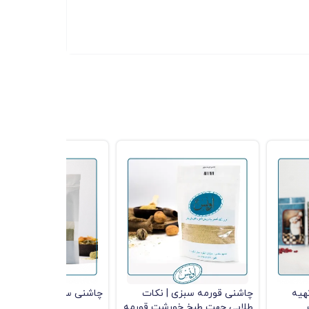
هیه
چاشنی قورمه سبزی | نکات
چاشنی سیر و سبزیجات
طلایی جهت طبخ خورشت قورمه