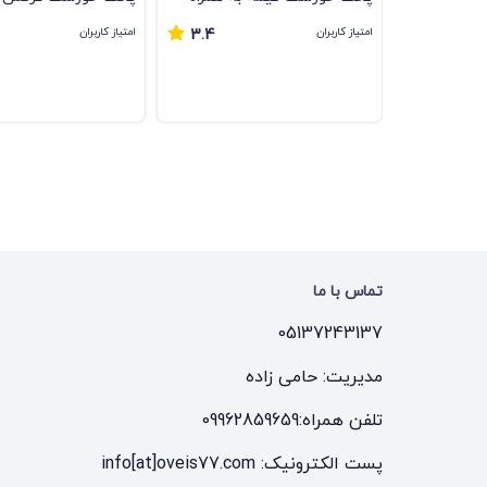
نکات طلایی
امتیاز کاربران
امتیاز کاربران
3.4
تماس با ما
05137243137
مدیریت: حامی زاده
تلفن همراه:
09962859659
پست الکترونیک: info[at]oveis77.com