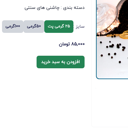
دسته بندی :
چاشنی های سنتی
سایز :
25 گرمی پت
50گرمی
100گرمی
85,000
تومان
افزودن به سبد خرید