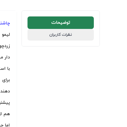
توضیحات
چاشنی
نظرات کاربران
زردچو
دار می
با است
دهنده 
پیشنه
هم از
اما چ