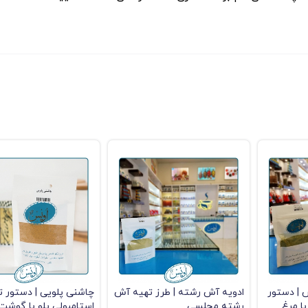
| دستور
ادویه آش رشته | طرز تهیه آش
چاشنی پلویی | دستور ت
 مرغ
رشته مجلسی
استامبولی پلو با گوشت