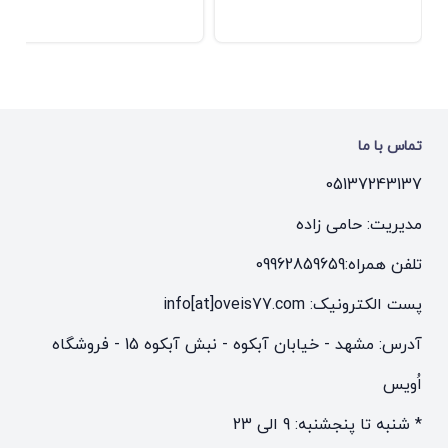
تماس با ما
05137243137
مدیریت: حامی زاده
تلفن همراه:
09962859659
پست الکترونیک: info[at]oveis77.com
آدرس: مشهد - خیابان آبکوه - نبش آبکوه 15 - فروشگاه
اُویس
* شنبه تا پنجشنبه: 9 الی 23