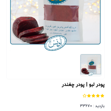
پودر لبو | پودر چغندر
بازدید : 33670