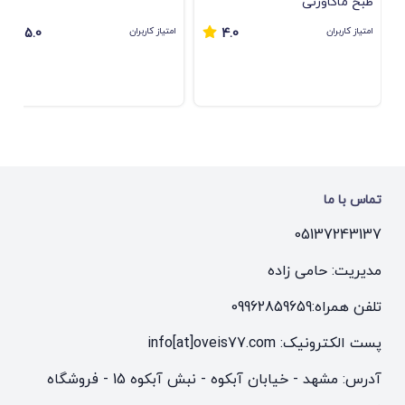
طبخ ماکاورنی
امتیاز کاربران
امتیاز کاربران
5.0
4.0
تماس با ما
05137243137
مدیریت: حامی زاده
تلفن همراه:
09962859659
پست الکترونیک: info[at]oveis77.com
آدرس: مشهد - خیابان آبکوه - نبش آبکوه 15 - فروشگاه