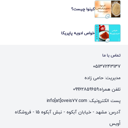
کینوا چیست؟
خواص ادویه پاپریکا
تماس با ما
05137243137
مدیریت: حامی زاده
تلفن همراه:
09962859659
پست الکترونیک: info[at]oveis77.com
آدرس: مشهد - خیابان آبکوه - نبش آبکوه 15 - فروشگاه
اُویس