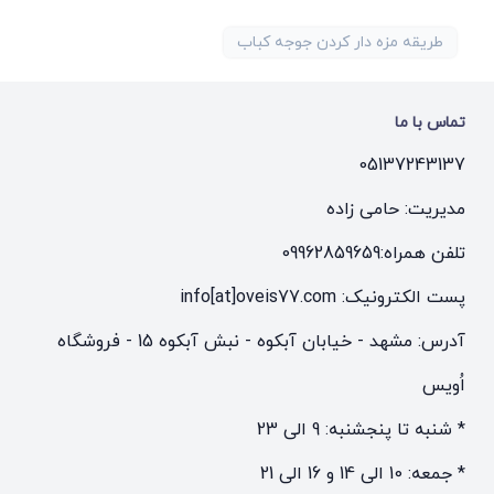
طریقه مزه دار کردن جوجه کباب
تماس با ما
05137243137
مدیریت: حامی زاده
تلفن همراه:
09962859659
پست الکترونیک: info[at]oveis77.com
آدرس: مشهد - خیابان آبکوه - نبش آبکوه 15 - فروشگاه
اُویس
* شنبه تا پنجشنبه: 9 الی 23
* جمعه: 10 الی 14 و 16 الی 21